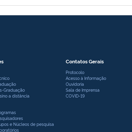
es
Contatos Gerais
Protocolo
cnico
Acesso à Informação
aduação
Ouvidoria
s-Graduação
Sala de Imprensa
sino a distância
COVID-19
ogramas
squisadores
upos e Núcleos de pesquisa
boratórios