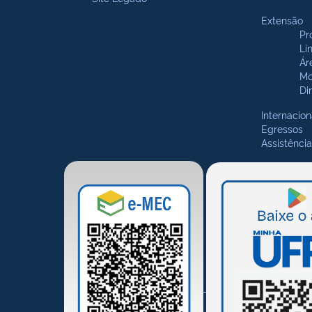
Extensão
Pr
Li
Ár
Mo
Di
Internacion
Egressos
Assistência