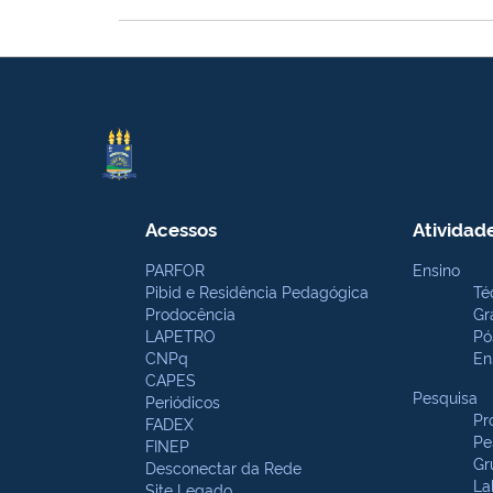
Acessos
Atividad
PARFOR
Ensino
Pibid e Residência Pedagógica
Té
Prodocência
Gr
LAPETRO
Pó
CNPq
En
CAPES
Pesquisa
Periódicos
Pr
FADEX
Pe
FINEP
Gr
Desconectar da Rede
La
Site Legado