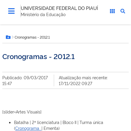
UNIVERSIDADE FEDERAL DO PIAUÍ
Ministério da Educação
Você
Cronogramas - 2012.1
está
Botão Menu
aqui:
Cronogramas - 2012.1
Publicado: 09/03/2017
Atualização mais recente:
15:47
17/11/2022 09:27
{slider=Artes Visuais}
Batalha | 2ª licenciatura | Bloco II | Turma única
(
Cronograma
| Ementa)