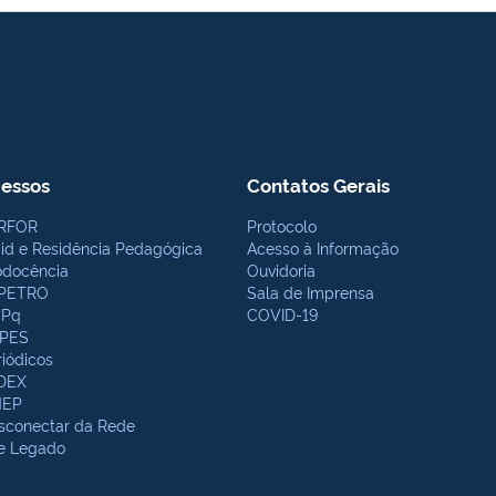
essos
Contatos Gerais
RFOR
Protocolo
bid e Residência Pedagógica
Acesso à Informação
odocência
Ouvidoria
PETRO
Sala de Imprensa
Pq
COVID-19
PES
riódicos
DEX
NEP
sconectar da Rede
te Legado