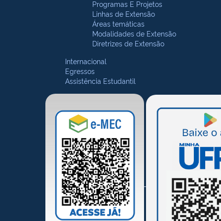
Programas E Projetos
Linhas de Extensão
Áreas temáticas
Modalidades de Extensão
Diretrizes de Extensão
Internacional
Egressos
Assistência Estudantil