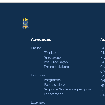
Atividades
Ac
Ensino
PA
Técnico
Pi
Graduação
Pr
Pós-Graduação
LA
Ensino a distância
CN
CA
Pesquisa
Pe
Programas
FA
Pesquisadores
FI
Grupos e Núcleos de pesquisa
De
Laboratórios
Si
Extensão