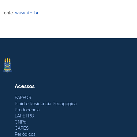
fonte:
www.ufpi.br
Acessos
PARFOR
Pibid e Residência Pedagógica
Prodocência
LAPETRO
CNPq
CAPES
Periódicos