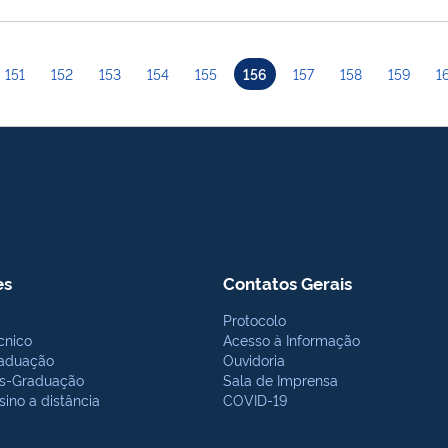
151
152
153
154
155
156
157
158
159
1
es
Contatos Gerais
Protocolo
cnico
Acesso à Informação
aduação
Ouvidoria
s-Graduação
Sala de Imprensa
sino a distância
COVID-19