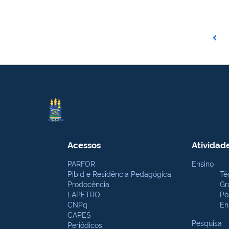
Acessos
Atividad
PARFOR
Ensino
Pibid e Residência Pedagógica
Té
Prodocência
Gr
LAPETRO
Pó
CNPq
En
CAPES
Pesquisa
Periódicos