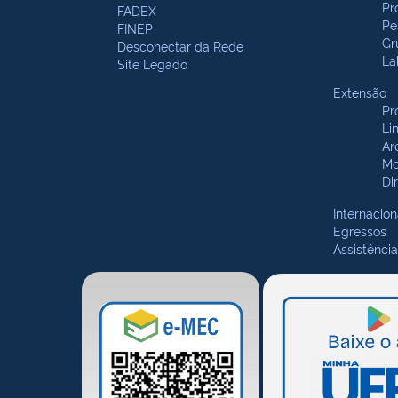
Pr
FADEX
Pe
FINEP
Gr
Desconectar da Rede
La
Site Legado
Extensão
Pr
Li
Ár
Mo
Di
Internacion
Egressos
Assistência