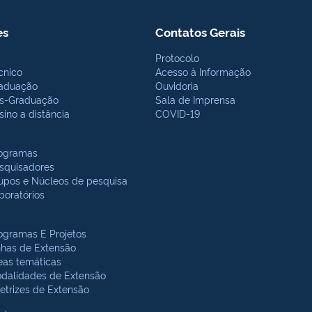
es
Contatos Gerais
Protocolo
cnico
Acesso à Informação
aduação
Ouvidoria
s-Graduação
Sala de Imprensa
sino a distância
COVID-19
ogramas
squisadores
upos e Núcleos de pesquisa
boratórios
ogramas E Projetos
nhas de Extensão
eas temáticas
dalidades de Extensão
retrizes de Extensão