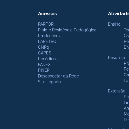
Acessos
Atividad
PARFOR
Ensino
Pibid e Residência Pedagógica
Té
Prodocência
Gr
LAPETRO
Pó
CNPq
En
CAPES
Pesquisa
Periódicos
Pr
FADEX
Pe
FINEP
Gr
Desconectar da Rede
La
Site Legado
Extensão
Pr
Li
Ár
Mo
Di