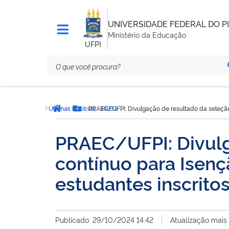
UNIVERSIDADE FEDERAL DO PI
Ministério da Educação
UFPI
Você
Últimas Notícias - PREG
PRAEC/UFPI: Divulgação de resultado da seleção d
está
Página inicial
Botão Menu
aqui:
PRAEC/UFPI: Divulg
contínuo para Isençã
estudantes inscrito
Publicado: 29/10/2024 14:42
Atualização mais