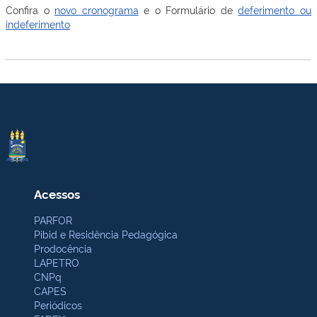
Confira o
novo cronograma
e o Formulário de
deferimento ou
indeferimento
Acessos
PARFOR
Pibid e Residência Pedagógica
Prodocência
LAPETRO
CNPq
CAPES
Periódicos