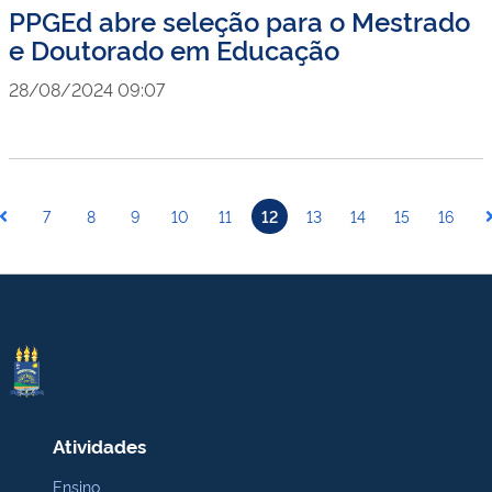
PPGEd abre seleção para o Mestrado
e Doutorado em Educação
28/08/2024 09:07
7
8
9
10
11
12
13
14
15
16
Atividades
Ensino