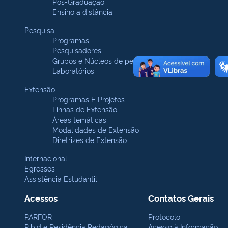
Pós-Graduação
Ensino a distância
Pesquisa
Programas
Pesquisadores
Grupos e Núcleos de pesquisa
Laboratórios
Extensão
Programas E Projetos
Linhas de Extensão
Áreas temáticas
Modalidades de Extensão
Diretrizes de Extensão
Internacional
Egressos
Assistência Estudantil
Acessos
Contatos Gerais
PARFOR
Protocolo
Pibid e Residência Pedagógica
Acesso à Informação