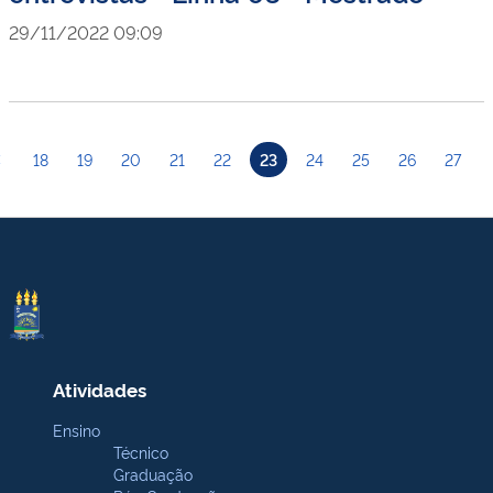
29/11/2022 09:09
18
19
20
21
22
23
24
25
26
27
Atividades
Ensino
Técnico
Graduação