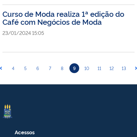
Curso de Moda realiza 1ª edição do
Café com Negócios de Moda
23/01/2024 15:05
4
5
6
7
8
9
10
11
12
13
Acessos