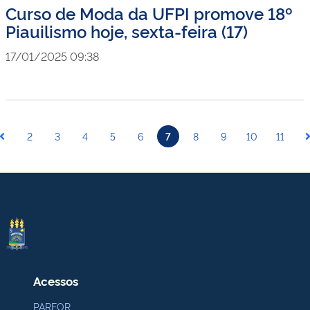
Curso de Moda da UFPI promove 18º
Piauilismo hoje, sexta-feira (17)
17/01/2025 09:38
2
3
4
5
6
7
8
9
10
11
Acessos
PARFOR