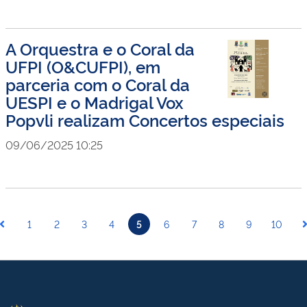
A Orquestra e o Coral da
UFPI (O&CUFPI), em
parceria com o Coral da
UESPI e o Madrigal Vox
Popvli realizam Concertos especiais
09/06/2025 10:25
1
2
3
4
5
6
7
8
9
10