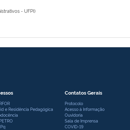
strativos - UFPI)
essos
Contatos Gerais
RFOR
Protocolo
bid e Residência Pedagógica
Acesso à Informação
odocência
Ouvidoria
PETRO
Sala de Imprensa
Pq
COVID-19