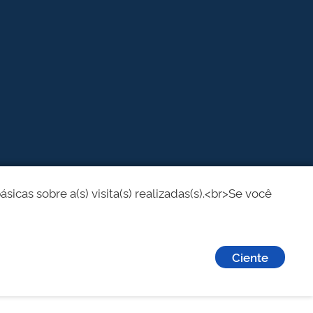
cas sobre a(s) visita(s) realizadas(s).<br>Se você
Ciente