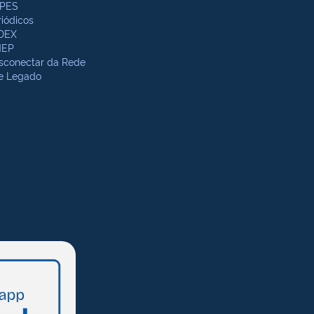
PES
riódicos
DEX
NEP
sconectar da Rede
te Legado