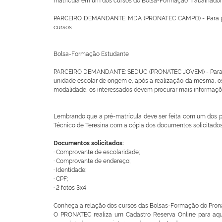
PARCEIRO DEMANDANTE: MDA (PRONATEC CAMPO) - Para partici
cursos.
Bolsa-Formação Estudante
PARCEIRO DEMANDANTE: SEDUC (PRONATEC JOVEM) - Para partic
unidade escolar de origem e, após a realização da mesma, o
modalidade, os interessados devem procurar mais informaçõ
Lembrando que a pré-matrícula deve ser feita com um dos p
Técnico de Teresina com a cópia dos documentos solicitados
Documentos solicitados:
·
Comprovante de escolaridade;
·
Comprovante de endereço;
·
Identidade;
·
CPF;
·
2 fotos 3x4
Conheça a relação dos cursos das Bolsas-Formação do Prona
O PRONATEC realiza um Cadastro Reserva Online para aqu