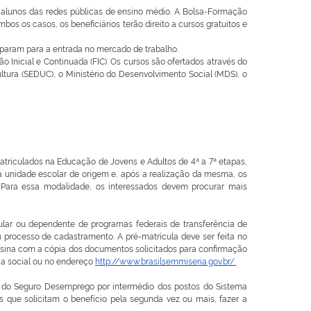
 alunos das redes públicas de ensino médio. A Bolsa-Formação
os os casos, os beneficiários terão direito a cursos gratuitos e
eparam para a entrada no mercado de trabalho.
o Inicial e Continuada (FIC). Os cursos são ofertados através do
ura (SEDUC), o Ministério do Desenvolvimento Social (MDS), o
iculados na Educação de Jovens e Adultos de 4ª a 7ª etapas,
a na unidade escolar de origem e, após a realização da mesma, os
 Para essa modalidade, os interessados devem procurar mais
lar ou dependente de programas federais de transferência de
 processo de cadastramento. A pré-matrícula deve ser feita no
esina com a cópia dos documentos solicitados para confirmação
ia social ou no endereço
http://www.brasilsemmiseria.gov.br/.
do Seguro Desemprego por intermédio dos postos do Sistema
s que solicitam o benefício pela segunda vez ou mais, fazer a