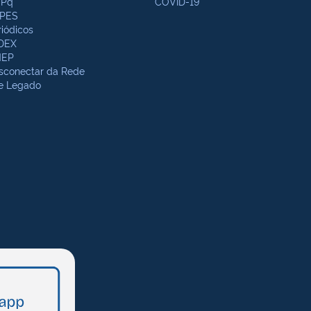
Pq
COVID-19
PES
riódicos
DEX
NEP
sconectar da Rede
te Legado