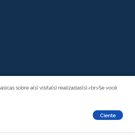
cas sobre a(s) visita(s) realizadas(s).<br>Se você
Ciente