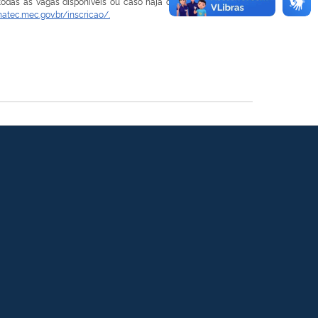
odas as vagas disponíveis ou caso haja desistência de algum
natec.mec.gov.br/inscricao/.