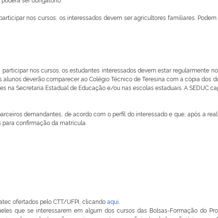
par nos cursos, os interessados devem ser agricultores familiares. Podem bu
ipar nos cursos, os estudantes interessados devem estar regularmente no Ens
s alunos deverão comparecer ao Colégio Técnico de Teresina com a cópia dos do
es na Secretaria Estadual de Educação e/ou nas escolas estaduais. A SEDUC ca
arceiros demandantes, de acordo com o perfil do interessado e que, após a re
 para confirmação da matrícula.
tec ofertados pelo CTT/UFPI, clicando
aqui
.
eles que se interessarem em algum dos cursos das Bolsas-Formação do Pron