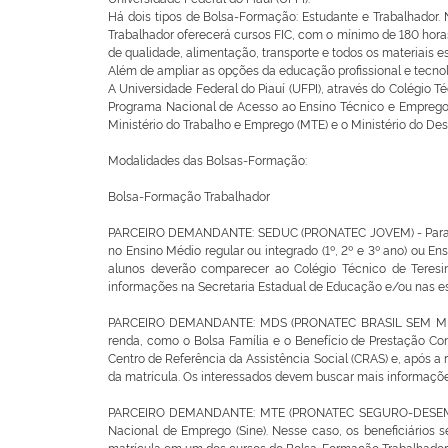
Há dois tipos de Bolsa-Formação: Estudante e Trabalhador.
Trabalhador oferecerá cursos FIC, com o mínimo de 180 horas,
de qualidade, alimentação, transporte e todos os materiais e
Além de ampliar as opções da educação profissional e tecno
A Universidade Federal do Piauí (UFPI), através do Colégio T
Programa Nacional de Acesso ao Ensino Técnico e Emprego 
Ministério do Trabalho e Emprego (MTE) e o Ministério do De
Modalidades das Bolsas-Formação:
Bolsa-Formação Trabalhador
PARCEIRO DEMANDANTE: SEDUC (PRONATEC JOVEM) - Para parti
no Ensino Médio regular ou integrado (1º, 2º e 3º ano) ou En
alunos deverão comparecer ao Colégio Técnico de Teresi
informações na Secretaria Estadual de Educação e/ou nas es
PARCEIRO DEMANDANTE: MDS (PRONATEC BRASIL SEM MISÉRIA) 
renda, como o Bolsa Família e o Benefício de Prestação Co
Centro de Referência da Assistência Social (CRAS) e, após 
da matrícula. Os interessados devem buscar mais informaçõ
PARCEIRO DEMANDANTE: MTE (PRONATEC SEGURO-DESEMPREGO)
Nacional de Emprego (Sine). Nesse caso, os beneficiários 
matrícula em um dos cursos do Bolsa-Formação Trabalhador p