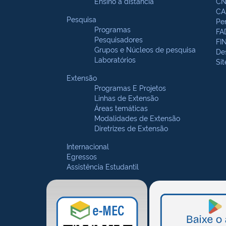
Ensino a distância
CN
CA
Pesquisa
Pe
Programas
FA
Pesquisadores
FI
Grupos e Núcleos de pesquisa
De
Laboratórios
Si
Extensão
Programas E Projetos
Linhas de Extensão
Áreas temáticas
Modalidades de Extensão
Diretrizes de Extensão
Internacional
Egressos
Assistência Estudantil