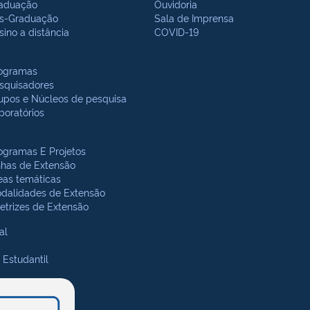
aduação
Ouvidoria
s-Graduação
Sala de Imprensa
sino a distância
COVID-19
ogramas
squisadores
upos e Núcleos de pesquisa
boratórios
ogramas E Projetos
nhas de Extensão
eas temáticas
dalidades de Extensão
retrizes de Extensão
al
 Estudantil