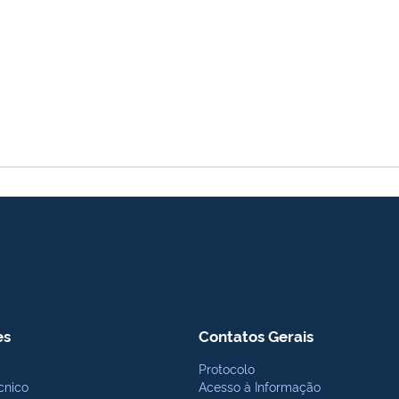
es
Contatos Gerais
Protocolo
cnico
Acesso à Informação