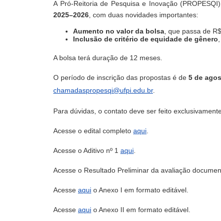
A Pró-Reitoria de Pesquisa e Inovação (PROPESQI) 
2025–2026
, com duas novidades importantes:
Aumento no valor da bolsa
, que passa de R
Inclusão de critério de equidade de gênero
A bolsa terá duração de 12 meses.
O período de inscrição das propostas é de
5 de agos
chamadaspropesqi@ufpi.edu.br
.
Para dúvidas, o contato deve ser feito exclusivament
Acesse o edital completo
aqui
.
Acesse o Aditivo nº 1
aqui
.
Acesse o Resultado Preliminar da avaliação documen
Acesse
aqui
o Anexo I em formato editável.
Acesse
aqui
o Anexo II em formato editável.