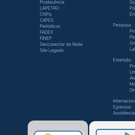
Prodocência
Gr
LAPETRO
Pó
CNPq
En
CAPES
Pesquisa
Periódicos
Pr
FADEX
Pe
FINEP
Gr
Desconectar da Rede
La
Site Legado
Extensão
Pr
Li
Ár
Mo
Di
Internacion
Egressos
Assistência