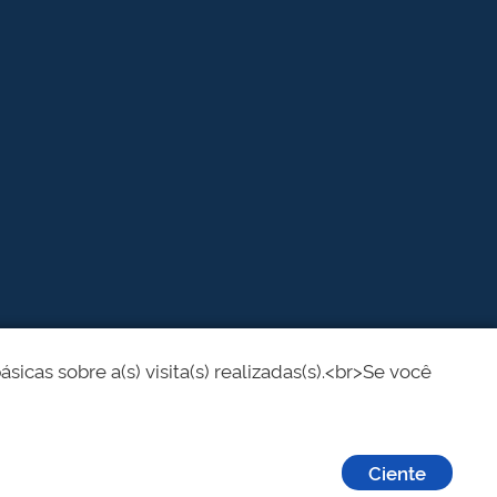
cas sobre a(s) visita(s) realizadas(s).<br>Se você
Ciente