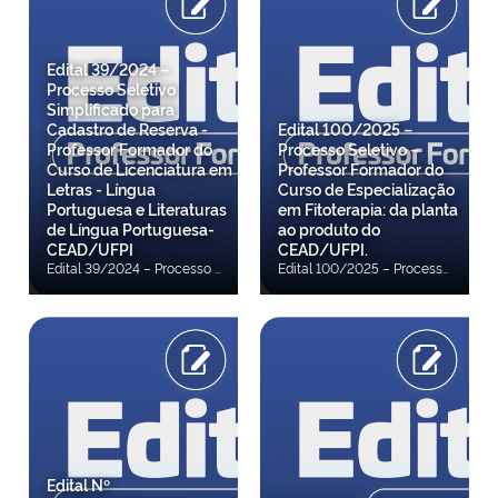
Edital 39/2024 –
Processo Seletivo
Simplificado para
Cadastro de Reserva -
Edital 100/2025 –
Professor Formador do
Processo Seletivo –
Curso de Licenciatura em
Professor Formador do
Letras - Língua
Curso de Especialização
Portuguesa e Literaturas
em Fitoterapia: da planta
de Língua Portuguesa-
ao produto do
CEAD/UFPI
CEAD/UFPI.
Edital 39/2024 – Processo Seletivo Simplificado para Cadastro de Reserva - Professor Formador do Curso de Licenciatura em Letras - Língua Portuguesa e Literaturas de Língua Portuguesa- CEAD/UFPI A Diretora do Centro de Educação Aberta e a Distância (CEAD), da Universidade Federal do Piauí (UFPI), e Coordenadora da Universidade Aberta do Brasil (UAB) no âmbito da UFPI, no uso de suas atribuições legais e observando as disposições das Leis 11.273/2006 e 11.502/2007, das Portarias MEC/CAPES 183/2016, 15/2017, 139/2017 e 102/2019 e da Instrução Normativa DED/CAPES 02/2017, torna público o Processo de Seleção destinado à formação de cadastro de reserva de candidatos à função de Professor Formador para, na condição de Bolsista UAB/CAPES, atuar no curso de Licenciatura em Letras - Língua Portuguesa e Literaturas de Língua Portuguesa do CEAD/UFPI, nos termos do presente Edital. Confira a 23ª Convocação Confira a 22ª Convocação Confira a 21ª Convocação Confira a 20ª Convocação Confira a 19ª Convocação Confira a 18ª Convocação Confira a 17ª Convocação Confira a 16ª Convocação Confira a 15ª Convocação Confira a 14ª Convocação Confira a 13ª Convocação Confira 12ª Convocação Confira a 11ª Convocação Confira a 10ª Convocação Confira a 9ª Convocação Confira a 8ª Convocação Confira a 7ª Convocação Confira a 6ª Convocação Confira a 5ª Convocação Confira a 4ª Convocação Confira a 3ª Convocação Confira a 2ª Convocação Confira 1ª Convocação Confira a Errata do Resultado Final Confira o Resultado Final Confira o Resultado da Interposição de recurso ao resultado preliminar Confira o Resultado Preliminar Confira o Resultado da Interposição de Recurso contra o Resultado da Análise de Currículo Confira o Resultado da Análise de Currículo Confira a ERRATA da Homologação das Inscrições Confira a Homologação das Inscrições após Recurso Confira o Resultado da Interposição de Recurso Confira a Homologação das Inscrições Confira ERRATA Nº 1 Confira o EDITAL
Edital 100/2025 – Processo Seletivo – Professor Formador do Curso de Especialização em Fitoterapia: da planta ao produto do CEAD/UFPI A Diretora do Centro de Educação Aberta e a Distância (CEAD), da Universidade Federal do Piauí (UFPI), e o Coordenador da Universidade Aberta do Brasil (UAB) no âmbito da UFPI, no uso de suas atribuições legal e, em observância às disposições contidas nas Leis 11.273/2006, 11.502/2007 e 11.947/2009, na Portaria CAPES 309/2024 e na Instrução Normativa DED/CAPES 02/2017, tornam pública a realização de Processo de Seleção destinado à formação de cadastro de reserva de candidatos habilitados à função de Professor Formador do curso de Especialização em Fitoterapia: da planta ao produto vinculado ao CEAD/UFPI, nos termos deste edital. Confira a 4ª Convocação Confira a 3ª Convocação Confira a 2ª Convocação Acesse o Edital
Edital Nº