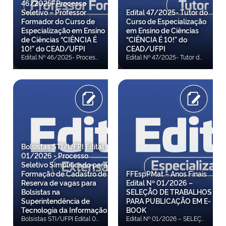
46/2025- Processo
Seletivo – Professor
Edital 47/2025- Tutor do
Formador do Curso de
Curso de Especialização
Especialização em Ensino
em Ensino de Ciências
de Ciências “CIÊNCIA É
“CIÊNCIA É 10!” do
10!” do CEAD/UFPI
CEAD/UFPI
Edital Nº 46/2025- Processo Seletivo – Professor Formador do Curso de Especialização em Ensino de Ciências “CIÊNCIA É 10!” do CEAD/UFPI. A Diretora do Centro de Educação Aberta e a Distância (CEAD), da Universidade Federal do Piauí (UFPI), e o Coordenador da Universidade Aberta do Brasil (UAB) no âmbito da UFPI, no uso de suas atribuições legais e, em observância às disposições contidas nas Leis 11.273/2006, 11.502/2007 e 11.947/2009, na Portaria CAPES 309/2024 e na Instrução Normativa DED/CAPES 02/2017, tornam pública a realização de Processo de Seleção destinado à formação de cadastro de reserva de candidatos habilitados à função de Professor Formador do curso de Especialização em Ensino de Ciências “CIÊNCIA É 10!” do CEAD/UFPI, vinculado ao Sistema Universidade Aberta do Brasil (UAB) Confira a 3ª Convocação Confira a 2ª Convocação Confira a Retificação da 1ª Convocação Confira a 1ª Convocação Confira Resultado Final Confira Retificação 05 Confira a Retificação 04 Confira Resultado da Análise de Currículo Confira Retificação 03 Confira Homologação Final das Inscrições Confira Recurso Contra Indeferimento de Inscrição Confira Errata 02 Confira Resultado das Inscrições Confira Errata 01 Confira o Edital
Edital Nº 47/2025- Tutor do Curso de Especialização em Ensino de Ciências “CIÊNCIA É 10!” do CEAD/UFPI A Diretora do Centro de Educação Aberta e a Distância (CEAD), da Universidade Federal do Piauí (UFPI), e o Coordenador da Universidade Aberta do Brasil (UAB) no âmbito da UFPI, no uso de suas atribuições legais e, em observância às disposições contidas nas Leis 11.273/2006, 11.502/2007 e 11.947/2009, nas Portarias CAPES 309/2024 e 33/2023 e na Instrução Normativa DED/CAPES 02/2017, tornam pública a realização de Processo de Seleção destinado à formação de cadastro de reserva de candidatos habilitados à função de Tutor do Curso de Especialização em Ensino de Ciências “CIÊNCIA É 10!” do CEAD/UFPI Confira a 7ª Convocação Confira a 6ª Convocação Confira a 5ª Convocação Confira a 4ª Convocação Confira a 3ª Convocação Confira a 2ª Convocação Confira a Retificação da 1ª Convocação Confira a 1ª Convocação Confira Resultado Final Confira Retificação 04 Confira Resultado Procedimento de Heteroidentificação Confira a Convocação para Confirmação da Autodeclaração Confira Retificação 03 Confira a Retificação 02 Confira Retificação do Resultado Preliminar Confira Resultado Recurso Resultado Preliminar Confira Resultado da Análise de Currículo Confira Homologação Final das Inscrições Confira Resultado Recurso Indeferimento de Inscrição Confira Homologação das Inscrições Confira Errata 01 Confira o Edital
Bolsistas STI/UFPI Edital
01/2026 - Processo
Seletivo Simplificado para
Formação de Cadastro de
FFEspPMat – Anos Finais
Reserva de vagas para
Edital Nº 01/2026 –
Bolsistas na
SELEÇÃO DE TRABALHOS
Superintendência de
PARA PUBLICAÇÃO EM E-
Tecnologia da Informação
BOOK
Bolsistas STI/UFPI Edital 01/2026 - Processo Seletivo Simplificado para Formação de Cadastro de Reserva de vagas para Bolsistas na Superintendência de Tecnologia da Informação A Superintendência de Tecnologia da Informação da Universidade Federal do Piauí, no uso de suas atribuições legais e regimentais, torna pública a abertura de inscrições para formação de cadastro de reserva de vagas e estabelece normas relativas à realização de processo de seleção para participação em programa de Bolsa Estudantil de experiência extracurricular, profissional e/ou complementar, no âmbito da Superintendência de Tecnologia da Informação / STI-UFPI, no campus da UFPI, na cidade de Teresina, conforme disposto no art. 92, da Resolução N.o 177/2012- CEPEX. Acesse o Edital
Edital Nº 01/2026 – SELEÇÃO DE TRABALHOS PARA PUBLICAÇÃO EM E-BOOK- FFEspPMat – Anos Finais A Coordenação da Especialização em Formação de Formadores Especializados de Professores de Matemática dos Anos Finais do Ensino Fundamental torna público o presente Edital para seleção de trabalhos destinados à composição do e-book intitulado "Práticas Formativas e Experiências na Formação de Formadores Especializados de Professores de Matemática dos Anos Finais do Ensino Fundamental". Confira o Edital