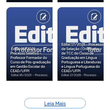
Edital 17/2026 - Processo
Edital 95/2025 –
de Seleção - Orientador
Processo Seletivo –
de TCC do Curso de
Professor Formador do
Graduação em Língua
Curso de Pós-graduação
Portuguesa e Literaturas
em Gestão Escolar do
e Língua Portuguesa do
CEAD/UFPI
CEAD/UFPI
Edital 95/2025 – Processo Seletivo – Professor Formador do Curso de Pós-graduação em Gestão Escolar do CEAD/UFPI A Diretora do Centro de Educação Aberta e a Distância (CEAD), da Universidade Federal do Piauí (UFPI), e o Coordenador da Universidade Aberta do Brasil (UAB) no âmbito da UFPI, no uso de suas atribuições legais e, em observância às disposições contidas nas Leis 11.273/2006, 11.502/2007 e 11.947/2009, na Portaria CAPES 309/2024 e na Instrução Normativa DED/CAPES 02/2017, tornam pública a realização de Processo de Seleção destinado à formação de cadastro de reserva de candidatos habilitados à função de Professor Formador do curso de Pós-graduação em Gestão Escolar vinculado ao CEAD/UFPI. Confira a 11ª Convocação Confira a 10º Convocação Confira a 9ª Convocação Confira a 8ª Convocação Confira a 7ª Convocação Confira a 6ª Convocação Confira a 5ª Convocação Confira a 4ª Convocação Confira a 3ª Convocação Confira a 2ª Convocação Confira a 1ª Convocação Confira o Resultado Final Confira o Resultado de recurso contra resultado da análise de currículo Confira o Resultado do recurso contra resultado do procedimento de inspeção médica Confira a Retificação do Cronograma Confira o Resultado da inspeção médica Confira o Resultado Heteroidentificação Confira Convocação para Inspeção Médica Confira a Convocação para confirmação da autodeclaração prestada por candidatos aprovados/classificados autodeclarados Pessoa Negra (PN) Confira Retificação 05 Confira a Retificação 04 Confira a Retificação 03 Confira Resultado Análise de Currículo Confira o Resultado do recurso contra indeferimento de inscrição Confira Homologação das Inscrições Confira Retificação 02 Confira o Resultado Preliminar dos pedidos de inscrições para professor formador Confira Anexo I Confira o Edital
Edital 17/2026 - Processo de Seleção - Orientador de TCC do Curso de Graduação em Língua Portuguesa e Literaturas e Língua Portuguesa do CEAD/UFPI O Diretor do Centro de Educação Aberta e a Distância (CEAD), da Universidade Federal do Piauí (UFPI), e o Coordenador da Universidade Aberta do Brasil (UAB) no âmbito da UFPI, no uso de suas atribuições legais e, em observância às disposições contidas nas Leis 11.273/2006, 11.502/2007 e 11.947/2009, na Portaria CAPES 309/2024 e na Instrução Normativa GAB/CAPES 1/2024, tornam pública a realização de Processo de Seleção destinado à formação de cadastro de reserva de candidatos habilitados à função de Orientador de Trabalho de Conclusão de Curso (TCC) do Curso de Graduação em Língua Portuguesa e Literaturas de Língua Portuguesa do CEAD/UFPI, na condição de bolsista do Sistema UAB/CAPES, nos termos deste edital. Confira a 1ª Convocação Confira o Resultado Final Confira o Resultado do Recurso contrao Resultado Preliminar do procedimento de Heteroidentificação Confira o Resultado Preliminar do procedimento de Heteroidentificação Confira a Convocação para o procedimento de Heteroidentificação Confira o Resultado da Análise de Currículo Confira o Resultado de Recurso contra o Resultado da Análise de Currículo Confira o Resultado da Análise de Currículo Confira a Homologação das Inscrições Confira o Resultado do Recurso contra Indeferimento de Inscrição Confira o Resultado Preliminar dos Pedidos de Inscrição Confira o Edital
Leia Mais