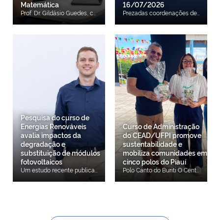
Matemática
16/07/2026
Prof. Dr. Gildásio Guedes, coordenador do projeto O Centro de Educação Aberta e a Distância da Universidade Federal do Piauí (CEAD/UFPI) estruturou a proposta da Olimpíada, Formação e Congresso para Licenciandos em Matemática (OLICMAT). O programa, desenhado para alcançar estudantes de Instituições Públicas de Ensino Superior em todo o território nacional, visa impulsionar a mobilização de competências práticas e o desenvolvimento da área no cenário educacional brasileiro. A proposta integra uma estrutura de três eixos complementares: competição olímpica, capacitação profissional e a realização de um congresso acadêmico voltado ao compartilhamento de experiências pedagógicas e ao emprego de Tecnologias Digitais de Informação e Comunicação (TDICs) no ensino-aprendizagem. Entre as metas específicas da iniciativa constam o fortalecimento do letramento matemático, o aprimoramento do raciocínio lógico-crítico e o estímulo à modelagem matemática voltada para o cotidiano. Professores da UFPI e CEAD/UFPI De acordo com o coordenador geral do projeto, Prof. Gildásio Guedes Fernandes, o programa nasce para suprir uma necessidade identificada nos indicadores de diagnóstico da área. “O objetivo essencial desta proposta é sensibilizar os licenciandos que estão saindo para a sala de aula, bem como os professores dos departamentos e das licenciaturas, buscando iniciar uma melhoria prática. O projeto foi desenhado no formato 'três em um' — envolvendo formação, congresso e olimpíada —, justamente porque o formato de olimpíadas e congressos gera engajamento e estimula a ampla participação”, explicou o coordenador. Professores representantes da Universidade Estadual do Piauí (UESPI) A proposta reúne os esforços institucionais da UFPI, do Instituto Federal do Piauí (IFPI), da Universidade Estadual do Piauí (UESPI), da Secretaria de Estado da Educação do Piauí (Seduc/PI) e da Fundação de Amparo à Pesquisa do Estado do Piauí (FAPEPI). Representantes da Secretaria de Estado da Educação (SEDUC/PI) A primeira fase do projeto, voltada ao Ensino Superior, prevê o início das inscrições para o dia 22 de agosto de 2026. O cronograma oficial, as regras de participação e os canais de atendimento estarão disponíveis em breve para consulta pública. Professores representantes da Instituto Federal do Piauí (IFPI)
Prezadas coordenações de curso e comunidade acadêmica em geral, Informamos que, em conformidade com o cronograma de dedetização estabelecido pela COSAM/PREUNI, será realizada a dedetização do prédio da sede administrativa do CEAD/UFPI no dia 16/07/2026 (quinta-feira), a partir das 13h. Em razão desse procedimento, o atendimento presencial na sede administrativa ocorrerá somente até as 12h do dia 16/07/2026, sendo retomado a partir das 13h do dia 20/07/2026 (segunda-feira). A suspensão temporária do atendimento presencial é necessária para possibilitar a realização da limpeza das instalações após a dedetização, considerando que o período da tarde de sexta-feira não é suficiente para a execução desse serviço. Além disso, a medida visa garantir maior eficácia do procedimento e prevenir qualquer risco de intoxicação decorrente da aplicação dos produtos utilizados. Ressaltamos que, durante esse período, os atendimentos por meios eletrônicos permanecerão funcionando normalmente, de modo que as demandas poderão ser encaminhadas pelos canais institucionais habituais. Solicitamos a compreensão e a colaboração de todos, bem como a adoção das providências necessárias para minimizar eventuais impactos nas atividades acadêmicas e administrativas. Atenciosamente, Direção do CEAD
Pesquisa do curso de
Energias Renováveis
Curso de Administração
avalia impactos da
do CEAD/UFPI promove
degradação e
sustentabilidade e
substituição de módulos
mobiliza comunidades em
fotovoltaicos
cinco polos do Piauí
Um estudo recente publicado na revista científica Results in Engineering, da editora Elsevier (fator de impacto 9,4), traz importantes contribuições para o planejamento de longo prazo de sistemas de energia solar. Intitulado “Impact of module degradation and array revamping on PV inverter reliability and levelized cost of energy”, ou, em português, “O impacto da degradação dos módulos e da revitalização do arranjo na confiabilidade de inversores fotovoltaicos e no custo nivelado de energia”, o artigo analisa como a perda de eficiência dos módulos fotovoltaicos e a sua substituição planejada afetam a vida útil dos inversores e o custo da energia gerada ao longo de 25 anos. A pesquisa tem como primeiro autor Andrei Carvalho Ribeiro, docente do curso de Tecnologia em Energias Renováveis do Centro de Educação Aberta e a Distância da UFPI (CEAD/UFPI) e pesquisador dos Laboratórios em Eletrônica de Potência (LEPO) da Universidade Estadual de Campinas (UNICAMP). O trabalho propõe uma metodologia que combina perfis de missão baseados em dados climáticos, modelos de degradação dos módulos, avaliação eletrotérmica dos componentes internos do inversor e análise econômica ao longo de 25 anos de operação. Com essa estrutura, o estudo permite investigar conjuntamente os efeitos técnicos, energéticos e econômicos das intervenções realizadas no arranjo fotovoltaico. "A degradação dos módulos reduz progressivamente o carregamento térmico do inversor, aumentando sua vida útil, mas também diminui a energia produzida pelo sistema. A substituição dos módulos degradados pode recuperar a capacidade de geração, porém restabelece níveis mais elevados de potência processada e, consequentemente, aumenta o estresse eletrotérmico do inversor. A viabilidade econômica da intervenção depende, portanto, do nível de degradação, dos custos associados e do momento em que a troca dos módulos é realizada", destaca o docente. A pesquisa contribui para o planejamento de longo prazo de sistemas fotovoltaicos ao integrar confiabilidade, produção e custo de energia em uma única estrutura de avaliação. O artigo está disponível gratuitamente de forma online clicando aqui
Polo Canto do Buriti O Centro de Educação Aberta e a Distância da UFPI (CEAD/UFPI), por meio do Curso de Bacharelado em Administração, desenvolveu a 2ª edição do Projeto de Extensão "Sustentabilidade Aplicada a Pequenos Negócios e Comunidades: Capacitação, Diagnóstico e Implementação de Práticas Sustentáveis". O projeto visa aproximar o conhecimento científico das demandas da sociedade, incentivando a economia circular, a gestão de resíduos e a preservação ambiental. Polo Regeneração Coordenada pelos professores Dr. Geordy Pereira e Dra. Mariane Goretti, com apoio técnico da Profa. Dra. Maria Alice Leite, a ação impactou diretamente cinco municípios piauienses, onde cada polo trabalhou uma temática alinhada às potencialidades e desafios de seu território. "O grande mérito da extensão universitária é justamente esse: transformar a teoria da sala de aula em benefício real para as comunidades. Ver nossos estudantes liderando diagnósticos ambientais, mentorias e dialogando diretamente com pequenos negócios mostra que estamos cumprindo o papel social da universidade, gerando transformação e formando profissionais", destaca o coordenador do projeto, Professor Dr. Geordy Souza Pereira. Polo Castelo do Piauí As atividades englobaram realidades diversas do estado: Castelo do Piauí: Focou na prevenção e conscientização sobre os impactos das queimadas regionais. Canto do Buriti: Debateu a economia circular e a geração de renda a partir da reciclagem. Regeneração: Incentivou a compostagem doméstica e o aproveitamento integral de alimentos. Simões: Desenvolveu ferramentas interativas e uma cartilha educativa baseada no Método ECO-5 para mudança de hábitos diários. Gilbués: Implementou o projeto "A Horta Vitrine", em parceria com a Associação das Mulheres Trabalhadoras da Vaqueta, focando em segurança alimentar e autonomia familiar. Polo Gilbués O estudante Marcos Natan Teixeira dos Santos, do polo de apoio presencial de Simões, relata o impacto da experiência na sua formação: "Esse segundo projeto de extensão da nossa turma tá sendo uma experiência muito gratificante. O nosso tema fala sobre 'Pequenas ações, grandes transformações'. E nós acreditamos que estar aqui hoje em praça pública, toda a nossa turma acompanhada dos nossos professores, nós estamos propondo à sociedade a prática de tudo isso que vivenciamos em sala e na prática, como hoje”, finalizou. Polo Simões