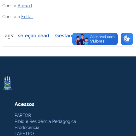
Confira
Anexo I
Confira o
Edital
Tags:
seleção cead
Gestão na Educação cead
Acessos
PARFOR
Pibid e Residência Pedagógica
Prodocência
LAPETRO