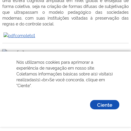
uma esfera cognitiva ampliada em nível global e ensejada de
forma coletiva, seja na criação de formas difusas de subjetivação
que ultrapassam o modelo pedagógico das sociedades
modernas, com suas instituições voltadas à preservação das
regras e do controle social.
Nós utilizamos cookies para aprimorar a
Avaliação de Software: Uma Abordagem na Interface Humano
experiência de navegação em nosso site.
Computador
Coletamos informações básicas sobre a(s) visita(s)
realizadas(s).<br>Se você concorda, clique em
Autor: Professor Dr. Gildásio Guedes Fernandes
"Ciente".
Ano: 2012
Esse livro é destinado aos alunos do curso de Ciências da
Ciente
Computação e de Sistemas de Informação da UFPI, que
apresenta os principais conceitos de avaliação de sistemas, com
enfoque na Interface Humano Computador (IHC). A apostila
possui exemplos práticos e utiliza imagens de interfaces
computacionais da internet.