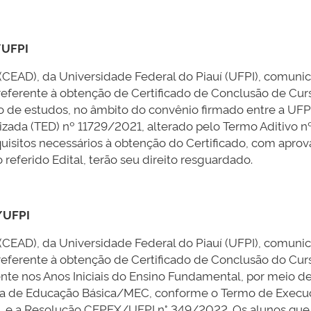
/UFPI
 (CEAD), da Universidade Federal do Piauí (UFPI), comun
erente à obtenção de Certificado de Conclusão de Curs
o de estudos, no âmbito do convênio firmado entre a UFP
zada (TED) nº 11729/2021, alterado pelo Termo Aditivo 
isitos necessários à obtenção do Certificado, com aprov
referido Edital, terão seu direito resguardado.
/UFPI
 (CEAD), da Universidade Federal do Piauí (UFPI), comun
erente à obtenção de Certificado de Conclusão do Curs
ente nos Anos Iniciais do Ensino Fundamental, por meio 
ria de Educação Básica/MEC, conforme o Termo de Execuç
, e a Resolução CEPEX/UFPI n° 349/2022. Os alunos que 