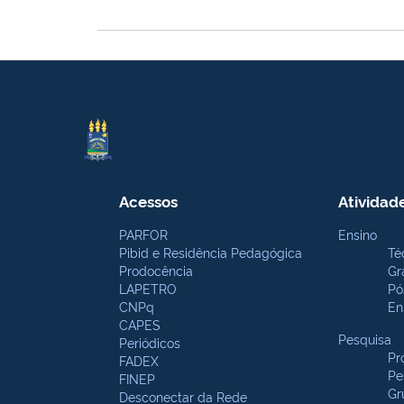
Acessos
Atividad
PARFOR
Ensino
Pibid e Residência Pedagógica
Té
Prodocência
Gr
LAPETRO
Pó
CNPq
En
CAPES
Pesquisa
Periódicos
Pr
FADEX
Pe
FINEP
Gr
Desconectar da Rede