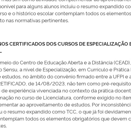
disponível para alguns alunos incluiu o resumo expandido 
rso e o histórico escolar contemplam todos os elemento
o nas normativas pertinentes.
OS CERTIFICADOS DOS CURSOS DE ESPECIALIZAÇÃO 
L
r meio do Centro de Educação Aberta e a Distância (CEAD)
ensu, a nível de Especialização, em Currículo e Prática 
estudos, no âmbito do convênio firmado entre a UFPI e 
TIFICADO, de 14/08/2023, não tem como pré-requisito 
de experiência vivenciada no contexto da prática docent
ação no curso de Licenciatura, conforme exigido no item 
ntar ao aproveitamento de estudos. Por inconsistência do
uiu o resumo expandido como TCC, o que já foi devidament
 contemplam todos os elementos obrigatórios que devem 
es.