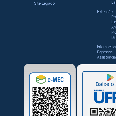
La
Site Legado
Extensão
Pr
Li
Ár
Mo
Di
Internacion
Egressos
Assistência