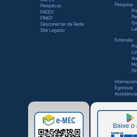
Pesquisa
Periódicos
Pr
FADEX
Pe
FINEP
Gr
Desconectar da Rede
La
Site Legado
Extensão
Pr
Li
Ár
Mo
Di
Internacion
Egressos
Assistência