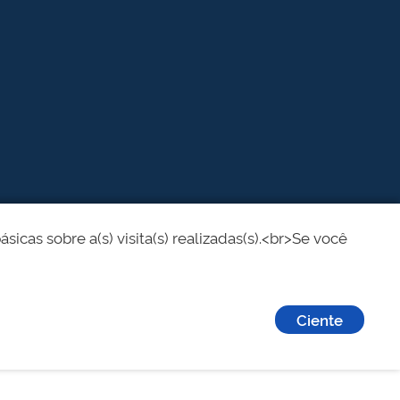
cas sobre a(s) visita(s) realizadas(s).<br>Se você
Ciente