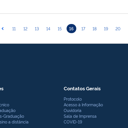
11
12
13
14
15
16
17
18
19
20
es
Contatos Gerais
Protocolo
cnico
Acesso à Informação
aduação
Ouvidoria
s-Graduação
Sala de Imprensa
sino a distância
COVID-19