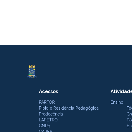
Acessos
Atividad
PARFOR
Ensino
Pibid e Residência Pedagógica
Té
Prodocência
Gr
LAPETRO
Pó
CNPq
En
CAPES