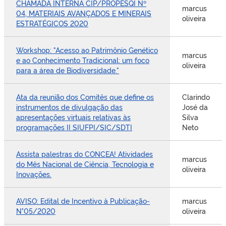
CHAMADA INTERNA CIP/PROPESQI Nº
marcus
04, MATERIAIS AVANÇADOS E MINERAIS
oliveira
ESTRATÉGICOS 2020
Workshop: "Acesso ao Patrimônio Genético
marcus
e ao Conhecimento Tradicional: um foco
oliveira
para a área de Biodiversidade."
Ata da reunião dos Comitês que define os
Clarindo
instrumentos de divulgação das
José da
apresentações virtuais relativas às
Silva
programações II SIUFPI/SIC/SDTI
Neto
Assista palestras do CONCEA! Atividades
marcus
do Mês Nacional de Ciência, Tecnologia e
oliveira
Inovações.
AVISO: Edital de Incentivo à Publicação-
marcus
N°05/2020
oliveira