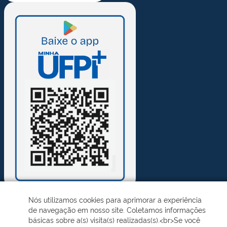
Nós utilizamos cookies para aprimorar a experiência
de navegação em nosso site. Coletamos informações
Desenvolvido pelo STI - Universidade Federal do Piauí
básicas sobre a(s) visita(s) realizadas(s).<br>Se você