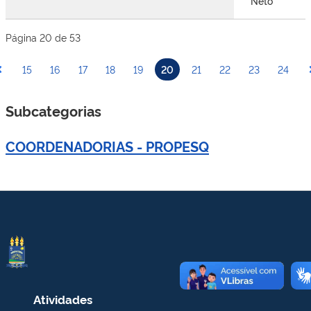
Neto
Página 20 de 53
15
16
17
18
19
20
21
22
23
24
Subcategorias
COORDENADORIAS - PROPESQ
Atividades