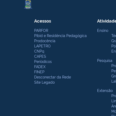
Acessos
Atividad
PARFOR
Ensino
Pibid e Residência Pedagógica
Té
Prodocência
Gr
LAPETRO
Pó
CNPq
En
CAPES
Pesquisa
Periódicos
Pr
FADEX
Pe
FINEP
Gr
Desconectar da Rede
La
Site Legado
Extensão
Pr
Li
Ár
Mo