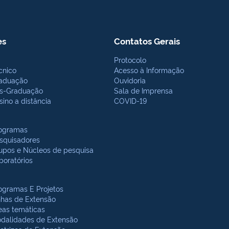
es
Contatos Gerais
Protocolo
cnico
Acesso à Informação
aduação
Ouvidoria
s-Graduação
Sala de Imprensa
sino a distância
COVID-19
ogramas
squisadores
upos e Núcleos de pesquisa
boratórios
ogramas E Projetos
nhas de Extensão
eas temáticas
dalidades de Extensão