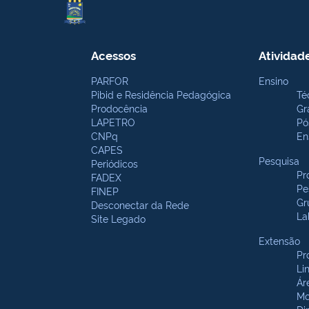
Acessos
Atividad
PARFOR
Ensino
Pibid e Residência Pedagógica
Té
Prodocência
Gr
LAPETRO
Pó
CNPq
En
CAPES
Pesquisa
Periódicos
Pr
FADEX
Pe
FINEP
Gr
Desconectar da Rede
La
Site Legado
Extensão
Pr
Li
Ár
Mo