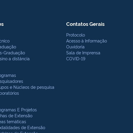
es
Contatos Gerais
Protocolo
cnico
Acesso à Informação
aduação
Ouvidoria
s-Graduação
Sala de Imprensa
sino a distância
COVID-19
ogramas
squisadores
upos e Núcleos de pesquisa
boratórios
ogramas E Projetos
nhas de Extensão
eas temáticas
dalidades de Extensão