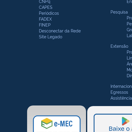
CNPq
En
CAPES
Pesquisa
Periódicos
Pr
FADEX
Pe
FINEP
Gr
Desconectar da Rede
La
Site Legado
Extensão
Pr
Li
Ár
Mo
Di
Internacion
Egressos
Assistência