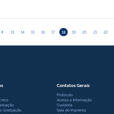
13
14
15
16
17
18
19
20
21
22
es
Contatos Gerais
Protocolo
cnico
Acesso à Informação
aduação
Ouvidoria
s-Graduação
Sala de Imprensa