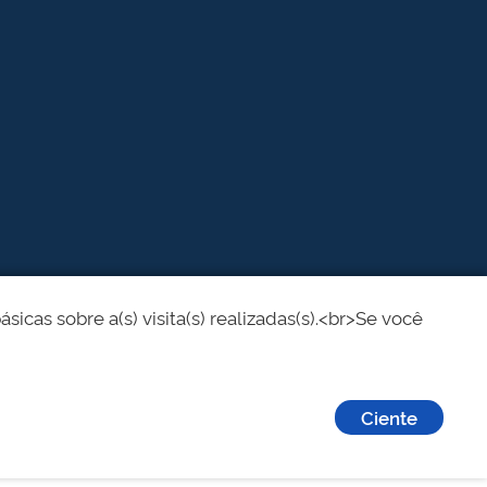
cas sobre a(s) visita(s) realizadas(s).<br>Se você
Ciente