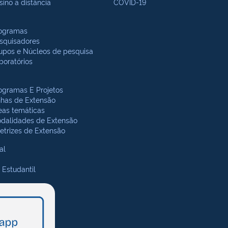
sino a distância
COVID-19
ogramas
squisadores
upos e Núcleos de pesquisa
boratórios
ogramas E Projetos
nhas de Extensão
eas temáticas
dalidades de Extensão
retrizes de Extensão
al
 Estudantil