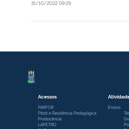
31/10/2022 09:29
Acessos
Atividad
PARFOR
Ensino
Pibid e Residência Pedagógica
Té
Prodocência
Gr
LAPETRO
Pó