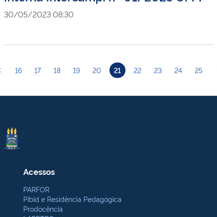
30/05/2023 08:30
16
17
18
19
20
21
22
23
24
25
Acessos
PARFOR
Pibid e Residência Pedagógica
Prodocência