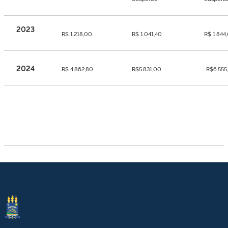
2023
R$ 1.218,00
R$ 1.041,40
R$ 1.844
2024
R$ 4.862,80
R$5.831,00
R$6.555