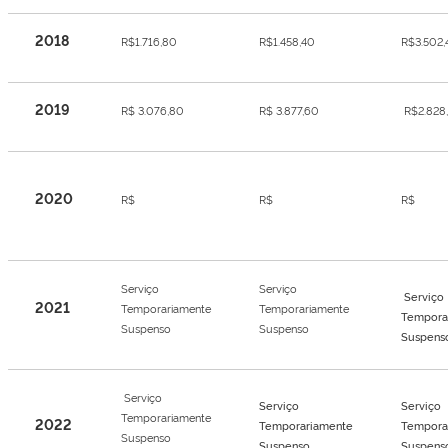
2018
R$1.716,80
R$1.458,40
R$3.502,
2019
R$ 3.076,80
R$ 3.877,60
R$2.828
2020
R$
R$
R$
Serviço
Serviço
Serviço
2021
Temporariamente
Temporariamente
Tempora
Suspenso
Suspenso
Suspens
Serviço
Serviço
Serviço
Temporariamente
2022
Temporariamente
Tempora
Suspenso
Suspenso
Suspens