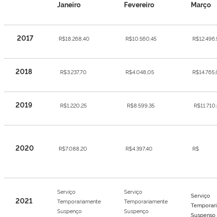
Janeiro
Fevereiro
Março
2017
R$18.268,40
R$10.560,45
R$12.496,
2018
R$3.237,70
R$4.048,05
R$14.765,
2019
R$1.220,25
R$8.599,35
R$11.710
2020
R$7.088,20
R$4.397,40
R$
Serviço
Serviço
Serviço
2021
Temporariamente
Temporariamente
Temporar
Suspenço
Suspenço
Suspenso