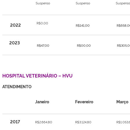
Suspenso
Suspenso
Suspens
R$0,00
2022
R$141,00
R$658,0
2023
R$47,00
R$00,00
R$305,
HOSPITAL VETERINÁRIO – HVU
ATENDIMENTO
Janeiro
Fevereiro
Março
2017
R$2.664,80
R$3.124,80
R$1.053,