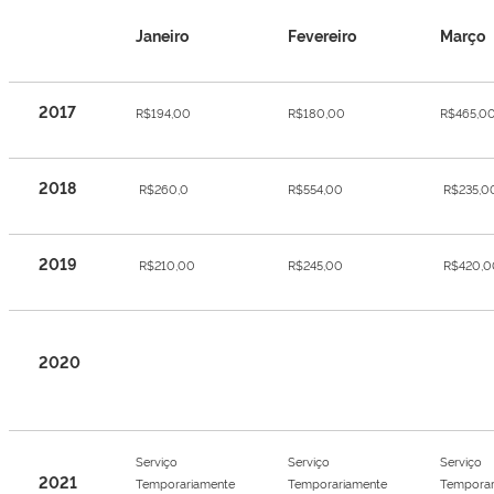
Janeiro
Fevereiro
Março
2017
R$194,00
R$180,00
R$465,0
2018
R$260,0
R$554,00
R$235,0
2019
R$210,00
R$245,00
R$420,0
2020
Serviço
Serviço
Serviço
2021
Temporariamente
Temporariamente
Temporar