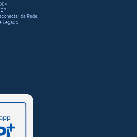
DEX
NEP
sconectar da Rede
te Legado