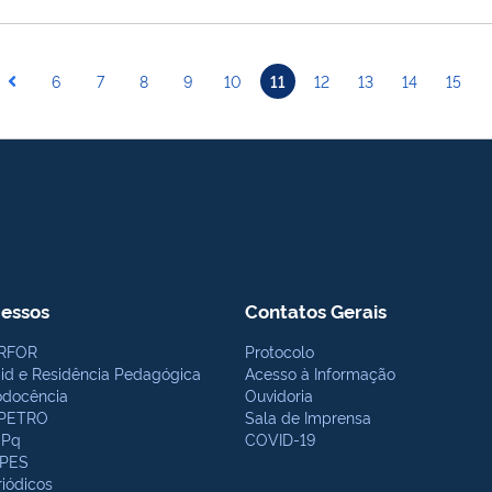
6
7
8
9
10
11
12
13
14
15
essos
Contatos Gerais
RFOR
Protocolo
bid e Residência Pedagógica
Acesso à Informação
odocência
Ouvidoria
PETRO
Sala de Imprensa
Pq
COVID-19
PES
riódicos