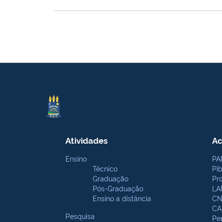
Atividades
Ac
Ensino
PA
Técnico
Pi
Graduação
Pr
Pós-Graduação
LA
Ensino a distância
CN
CA
Pesquisa
Pe