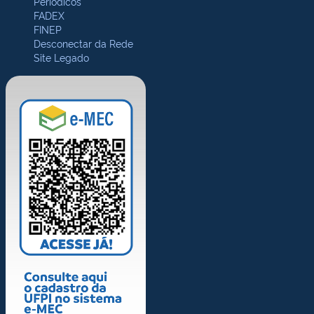
Periódicos
FADEX
FINEP
Desconectar da Rede
Site Legado