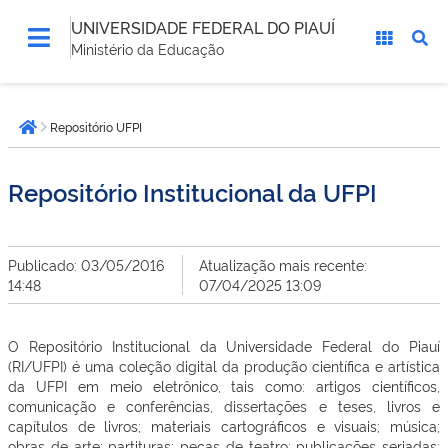
UNIVERSIDADE FEDERAL DO PIAUÍ
Ministério da Educação
Você
Repositório UFPI
está
Página inicial
aqui:
Repositório Institucional da UFPI
Publicado: 03/05/2016
Atualização mais recente:
14:48
07/04/2025 13:09
O Repositório Institucional da Universidade Federal do Piauí
(RI/UFPI) é uma coleção digital da produção científica e artística
da UFPI em meio eletrônico, tais como: artigos científicos,
comunicação e conferências, dissertações e teses, livros e
capítulos de livros; materiais cartográficos e visuais; música;
obras de arte; partituras; peças de teatro; publicações seriadas;