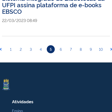
UFPI assina plataforma de e-books
EBSCO
22/03/2023 08:49
1
2
3
4
5
6
7
8
9
10
Atividades
Ensino