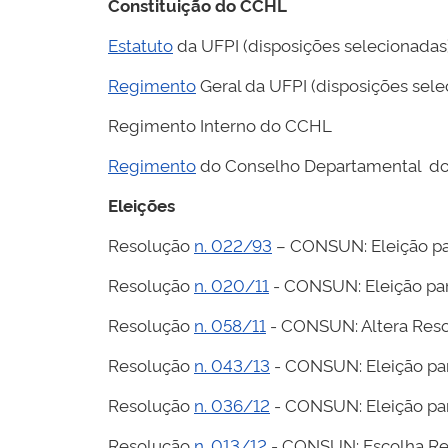
Constituição do CCHL
Estatuto
da UFPI (disposições selecionadas
Regimento
Geral da UFPI (disposições sele
Regimento Interno do CCHL
Regimento
do Conselho Departamental d
Eleições
Resolução
n. 022/93
– CONSUN: Eleição p
Resolução
n. 020/11
- CONSUN: Eleição pa
Resolução
n. 058/11
- CONSUN: Altera Res
Resolução
n. 043/13
- CONSUN: Eleição pa
Resolução
n. 036/12
- CONSUN: Eleição par
Resolução
n. 013/12
- CONSUN: Escolha Rei