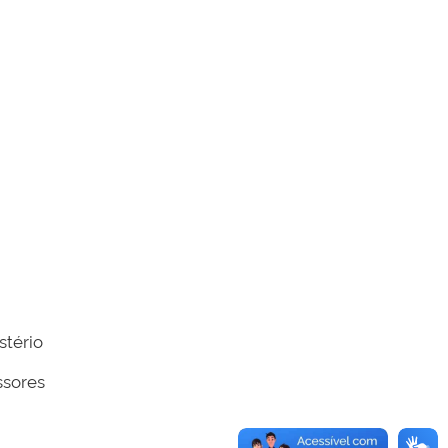
stério
ssores