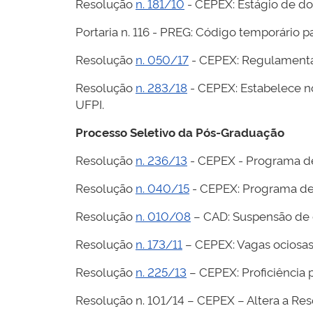
Resolução
n. 181/10
- CEPEX: Estágio de d
Portaria n. 116 - PREG: Código temporário p
Resolução
n. 050/17
- CEPEX: Regulament
Resolução
n. 283/18
- CEPEX: Estabelece n
UFPI.
Processo Seletivo da Pós-Graduação
Resolução
n. 236/13
- CEPEX - Programa de 
Resolução
n. 040/15
- CEPEX: Programa de 
Resolução
n. 010/08
– CAD: Suspensão de c
Resolução
n. 173/11
– CEPEX: Vagas ociosa
Resolução
n. 225/13
– CEPEX: Proficiência
Resolução n. 101/14 – CEPEX – Altera a Re