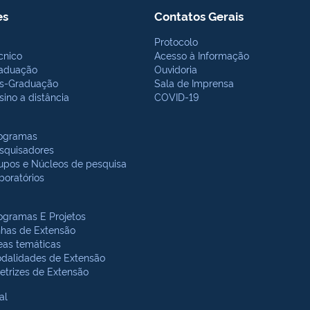
es
Contatos Gerais
Protocolo
cnico
Acesso à Informação
aduação
Ouvidoria
s-Graduação
Sala de Imprensa
sino a distância
COVID-19
ogramas
squisadores
upos e Núcleos de pesquisa
boratórios
ogramas E Projetos
nhas de Extensão
eas temáticas
dalidades de Extensão
retrizes de Extensão
al