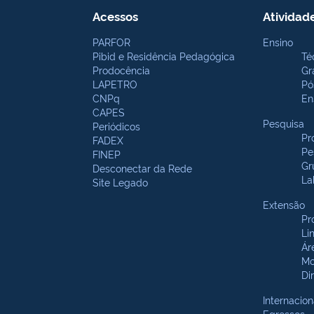
Acessos
Atividad
PARFOR
Ensino
Pibid e Residência Pedagógica
Té
Prodocência
Gr
LAPETRO
Pó
CNPq
En
CAPES
Pesquisa
Periódicos
Pr
FADEX
Pe
FINEP
Gr
Desconectar da Rede
La
Site Legado
Extensão
Pr
Li
Ár
Mo
Di
Internacion
Egressos