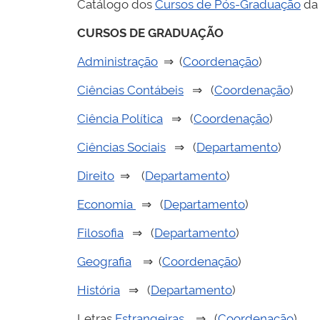
Catálogo dos
Cursos de Pós-Graduação
da
CURSOS DE GRADUAÇÃO
Administração
⇒ (
Coordenação
)
Ciências Contábeis
⇒ (
Coordenação
)
Ciência Política
⇒ (
Coordenação
)
Ciências Sociais
⇒ (
Departamento
)
Direito
⇒ (
Departamento
)
Economia
⇒ (
Departamento
)
Filosofia
⇒ (
Departamento
)
Geografia
⇒ (
Coordenação
)
História
⇒ (
Departamento
)
Letras
Estrangeiras
⇒ (
Coordenação
)