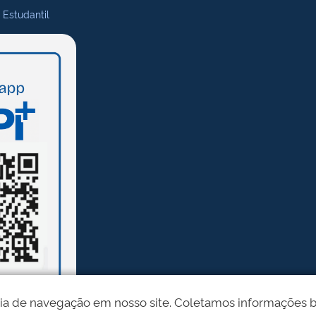
 Estudantil
ia de navegação em nosso site. Coletamos informações bási