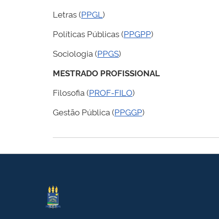
Letras (
PPGL
)
Políticas Públicas (
PPGPP
)
Sociologia (
PPGS
)
MESTRADO PROFISSIONAL
Filosofia (
PROF-FILO
)
Gestão Pública (
PPGGP
)