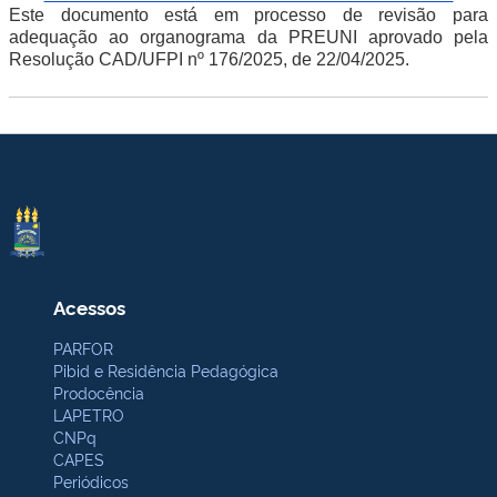
Este documento
está em processo de revisão para
adequação ao organograma da PREUNI aprovado
pela
Resolução CAD/UFPI nº 176/2025, de 22/04/2025.
Acessos
PARFOR
Pibid e Residência Pedagógica
Prodocência
LAPETRO
CNPq
CAPES
Periódicos