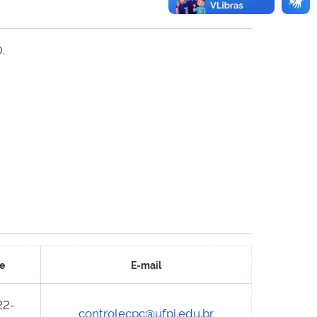
.
e
E-mail
22-
controlecpc@ufpi.edu.br