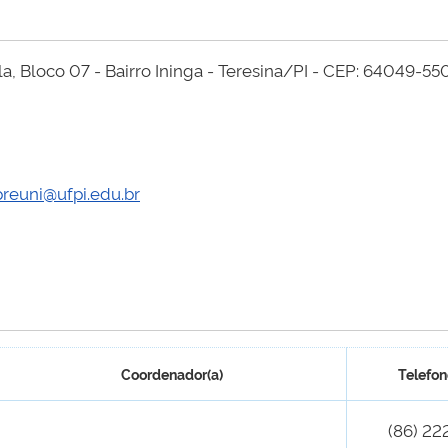
, Bloco 07 - Bairro Ininga - Teresina/PI - CEP: 64049-550
preuni@ufpi.edu.br
Coordenador(a)
Telefon
(86) 22