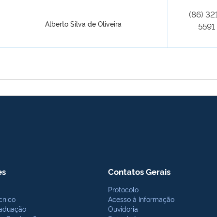
(86) 32
Alberto Silva de Oliveira
5591
es
Contatos Gerais
Protocolo
cnico
Acesso à Informação
aduação
Ouvidoria