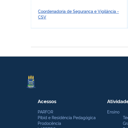
Coordenadoria de Segurança e Vigilância -
CSV
Acessos
Atividad
PARFOR
Ensino
Pibid e Residência Pedagógica
Té
Prodocência
Gr