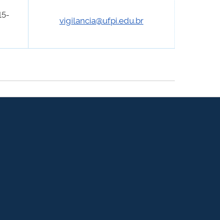
15-
vigilancia@ufpi.edu.br