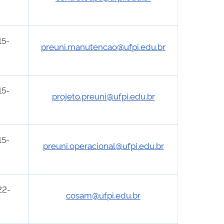
15-
preuni.manutencao@ufpi.edu.br
15-
projeto.preuni@ufpi.edu.br
15-
preuni.operacional@ufpi.edu.br
22-
cosam@ufpi.edu.br