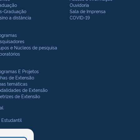
aduação
Ouvidoria
s-Graduação
Sala de Imprensa
sino a distância
COVID-19
ogramas
squisadores
upos e Núcleos de pesquisa
boratórios
ogramas E Projetos
nhas de Extensão
eas temáticas
dalidades de Extensão
retrizes de Extensão
al
 Estudantil