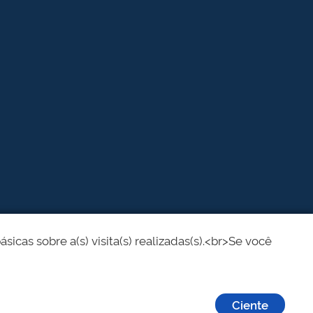
cas sobre a(s) visita(s) realizadas(s).<br>Se você
Ciente