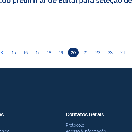
15
16
17
18
19
20
21
22
23
24
es
Contatos Gerais
Protocolo
cnico
Acesso à Informação