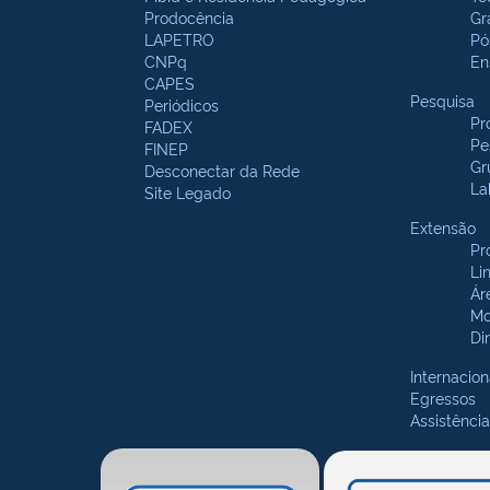
Prodocência
Gr
LAPETRO
Pó
CNPq
En
CAPES
Pesquisa
Periódicos
Pr
FADEX
Pe
FINEP
Gr
Desconectar da Rede
La
Site Legado
Extensão
Pr
Li
Ár
Mo
Di
Internacion
Egressos
Assistência