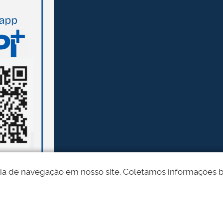
ia de navegação em nosso site. Coletamos informações bási