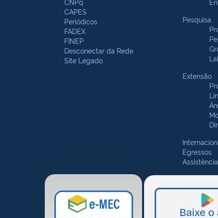
CNPq
En
CAPES
Pesquisa
Periódicos
Pr
FADEX
Pe
FINEP
Gr
Desconectar da Rede
La
Site Legado
Extensão
Pr
Li
Ár
Mo
Di
Internacion
Egressos
Assistência