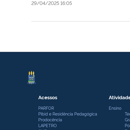
29/04/2025 16:05
Acessos
Atividad
PARFOR
Ensino
Pibid e Residência Pedagógica
Té
Prodocência
Gr
LAPETRO
Pó