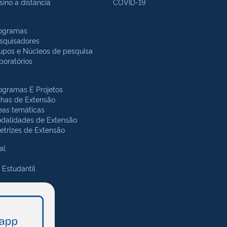
sino a distância
COVID-19
ogramas
squisadores
upos e Núcleos de pesquisa
boratórios
ogramas E Projetos
nhas de Extensão
eas temáticas
dalidades de Extensão
retrizes de Extensão
al
 Estudantil