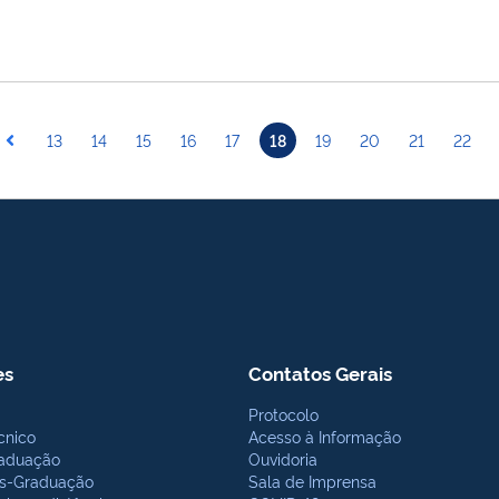
13
14
15
16
17
18
19
20
21
22
es
Contatos Gerais
Protocolo
cnico
Acesso à Informação
aduação
Ouvidoria
s-Graduação
Sala de Imprensa