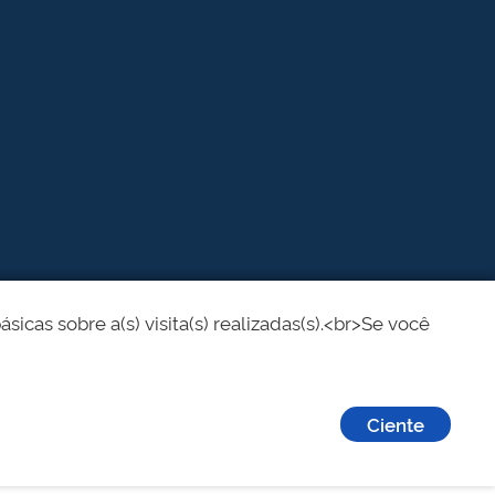
cas sobre a(s) visita(s) realizadas(s).<br>Se você
Ciente