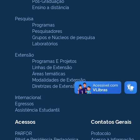
Pós-Graduação
Ensino a distância
Pesquisa
Programas
Pesquisadores
Grupos e Núcleos de pesquisa
Laboratórios
Extensão
Programas E Projetos
Linhas de Extensão
Áreas temáticas
Modalidades de Extensão
Diretrizes de Extensão
Internacional
Egressos
Assistência Estudantil
Acessos
Contatos Gerais
PARFOR
Protocolo
Pibid e Residência Pedagógica
Acesso à Informação