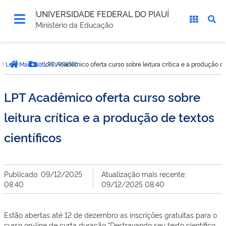
UNIVERSIDADE FEDERAL DO PIAUÍ
Ministério da Educação
Você
Leia Mais Noticias PREXC
LPT Acadêmico oferta curso sobre leitura crítica e a produção de
está
Página inicial
Botão Menu
aqui:
LPT Acadêmico oferta curso sobre
leitura crítica e a produção de textos
científicos
Publicado: 09/12/2025
Atualização mais recente:
08:40
09/12/2025 08:40
Estão abertas até 12 de dezembro as inscrições gratuitas para o
curso on-line de curta duração "Destravando seu texto científico: