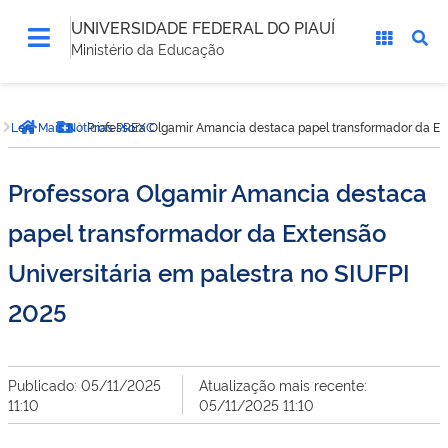
UNIVERSIDADE FEDERAL DO PIAUÍ
Ministério da Educação
Você
Leia Mais Noticias PREXC
Professora Olgamir Amancia destaca papel transformador da Ext
está
Página inicial
Botão Menu
aqui:
Professora Olgamir Amancia destaca
papel transformador da Extensão
Universitária em palestra no SIUFPI
2025
Publicado: 05/11/2025
Atualização mais recente:
11:10
05/11/2025 11:10