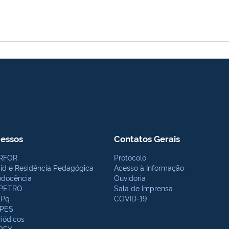
essos
Contatos Gerais
RFOR
Protocolo
bid e Residência Pedagógica
Acesso à Informação
odocência
Ouvidoria
PETRO
Sala de Imprensa
Pq
COVID-19
PES
riódicos
DEX