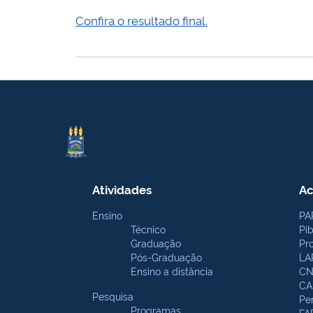
Confira o resultado final.
Atividades
Ac
Ensino
PA
Técnico
Pi
Graduação
Pr
Pós-Graduação
LA
Ensino a distância
CN
CA
Pesquisa
Pe
Programas
FA