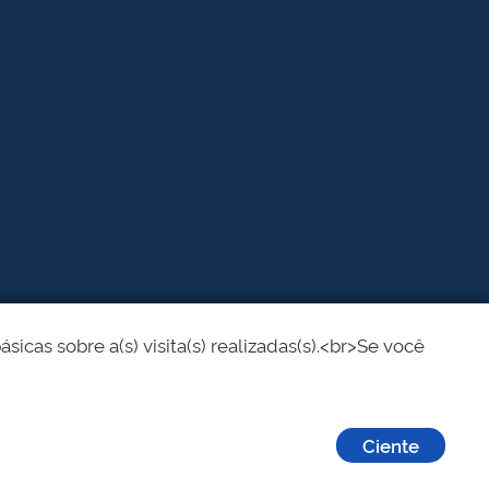
cas sobre a(s) visita(s) realizadas(s).<br>Se você
Ciente