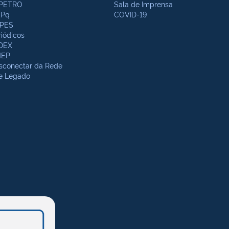
PETRO
Sala de Imprensa
Pq
COVID-19
PES
riódicos
DEX
NEP
sconectar da Rede
te Legado