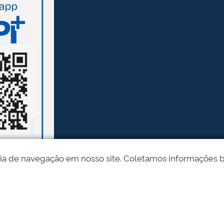
ia de navegação em nosso site. Coletamos informações bási