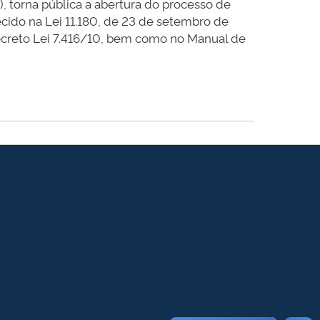
, torna pública a abertura do processo de
ido na Lei 11.180, de 23 de setembro de
Decreto Lei 7.416/10, bem como no Manual de