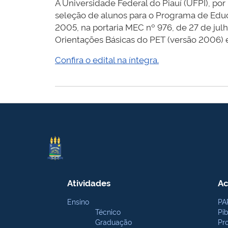
A Universidade Federal do Piauí (UFPI), por
seleção de alunos para o Programa de Educ
2005, na portaria MEC nº 976, de 27 de jul
Orientações Básicas do PET (versão 2006) 
Confira o edital na íntegra.
Atividades
Ac
Ensino
PA
Técnico
Pi
Graduação
Pr