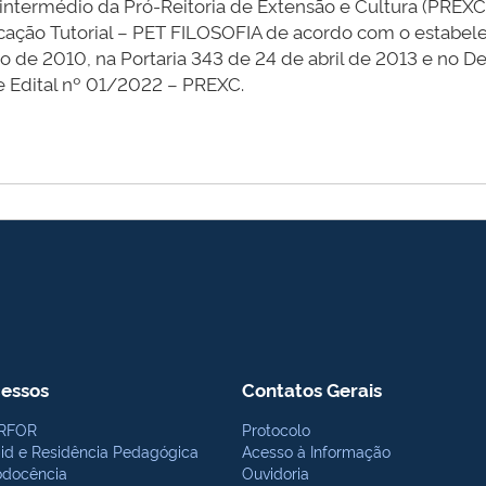
 intermédio da Pró-Reitoria de Extensão e Cultura (PREXC)
ação Tutorial – PET FILOSOFIA de acordo com o estabelec
ho de 2010, na Portaria 343 de 24 de abril de 2013 e no 
e Edital nº 01/2022 – PREXC.
essos
Contatos Gerais
RFOR
Protocolo
bid e Residência Pedagógica
Acesso à Informação
odocência
Ouvidoria