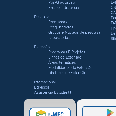
Pós-Graduação
LA
Ensino a distância
CN
CA
Pesquisa
Pe
Programas
FA
Pesquisadores
FI
Grupos e Núcleos de pesquisa
De
Laboratórios
Si
Extensão
Programas E Projetos
Linhas de Extensão
Áreas temáticas
Modalidades de Extensão
Diretrizes de Extensão
Internacional
Egressos
Assistência Estudantil