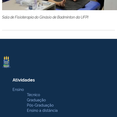
Sala de Fisioterapia do Ginásio de Badminton da UFPI
Atividades
Ensino
Técnico
Graduação
Pós-Graduação
Ensino a distância