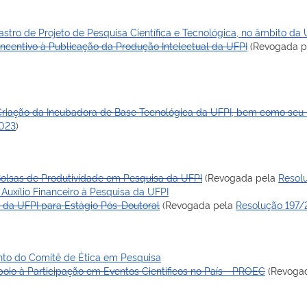
tro de Projeto de Pesquisa Científica e Tecnológica, no âmbito da 
ncentivo à Publicação da Produção Intelectual da UFPI
(Revogada 
 Criação da Incubadora de Base Tecnológica da UFPI, bem como seu
2023
)
Bolsas de Produtividade em Pesquisa da UFPI
(Revogada pela
Resolu
Auxílio Financeiro à Pesquisa da UFPI
 da UFPI para Estágio Pós-Doutoral
(Revogada pela
Resolução 197/
nto do Comitê de Ética em Pesquisa
oio à Participação em Eventos Científicos no País - PROEC
(Revoga