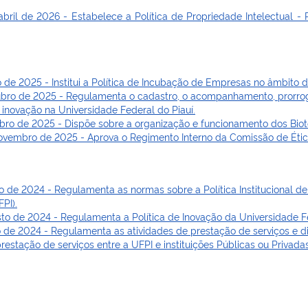
l de 2026 - Estabelece a Política de Propriedade Intelectual - P
e 2025 - Institui a Política de Incubação de Empresas no âmbito d
bro de 2025 - Regulamenta o cadastro, o acompanhamento, prorro
 inovação na Universidade Federal do Piauí.
ro de 2025 - Dispõe sobre a organização e funcionamento dos Bioté
vembro de 2025 - Aprova o Regimento Interno da Comissão de Éti
e 2024 - Regulamenta as normas sobre a Política Institucional de I
PI).
o de 2024 - Regulamenta a Política de Inovação da Universidade Fe
 de 2024 - Regulamenta as atividades de prestação de serviços e di
estação de serviços entre a UFPI e instituições Públicas ou Privada