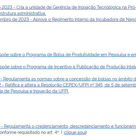
 2023 - Cria a unidade de Gerência de Inovação Tecnológica na Pró
strutura administrativa.
mbro de 2023 - Aprova o Regimento Interno da Incubadora de Negóc
Dispõe sobre o Programa de Bolsa de Produtividade em Pesquisa e 
spõe sobre o Programa de Incentivo à Publicação de Produção Intele
- Regulamenta as normas sobre a concessão de bolsas no âmbito da
 - Ratifica e altera a Resolução CEPEX/UFPI nº 345, de 5 de setem
ia de Pesquisa e Inovação da UFPI.
1 - Regulamenta o credenciamento, descredenciamento e funcionam
nforme requisitado no art. 4º, I:
clique aqui
)