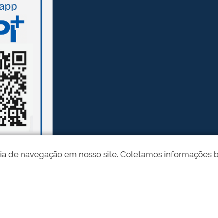
ia de navegação em nosso site. Coletamos informações bási