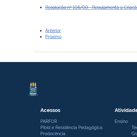
Resolução nº 106/09 - Regulamenta a Criaçã
Anterior
Próximo
Acessos
Atividad
PARFOR
Ensino
Pibid e Residência Pedagógica
Té
Prodocência
Gr