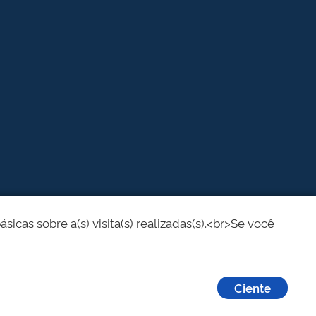
cas sobre a(s) visita(s) realizadas(s).<br>Se você
Ciente