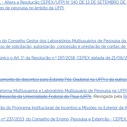
21 - Altera a Resolução CEPEX/UFPI N° 140 DE 13 DE SETEMBRO DE 
o de pesquisa no âmbito da UFPI.
do Conselho Gestor dos Laboratórios Multiusuários de Pesquisa da
o de solicitação, autorização, concessão e prestação de contas de 
nico o Art. 1º da Resolução n.º 197/2018, CEPEX datada de 21/08/2
amento de docentes para Estágio Pós-Doutoral na UFPI e dá outras
aforma Multiusuários e Laboratório Multiusuário de Pesquisa na UF
 Inovação da Universidade Federal do Piauí (UFPI).
(Revogada pela
R
ão do Programa Institucional de Incentivo a Missões no Exterior de
 nº 237/2013, do Conselho de Ensino, Pesquisa e Extenção - CEPEX.