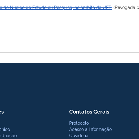
o do Núcleo de Estudo ou Pesquisa, no âmbito da UFPI
(Revogada 
es
Contatos Gerais
Protocolo
cnico
Acesso à Informação
aduação
Ouvidoria