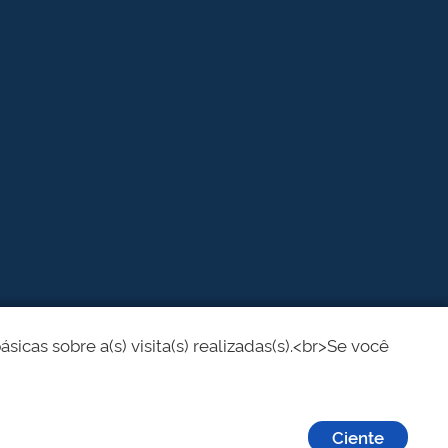
cas sobre a(s) visita(s) realizadas(s).<br>Se você
Ciente