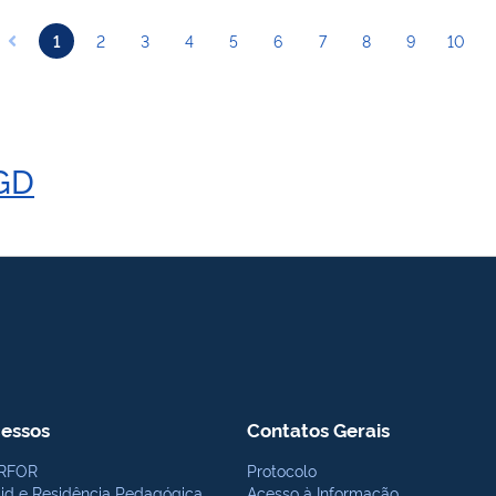
1
2
3
4
5
6
7
8
9
10
PGD
essos
Contatos Gerais
RFOR
Protocolo
bid e Residência Pedagógica
Acesso à Informação