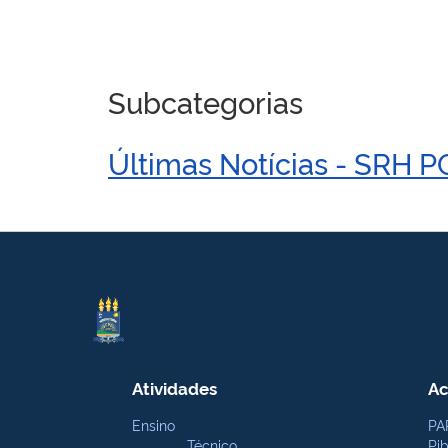
Subcategorias
Últimas Notícias - SRH 
Atividades
Ac
Ensino
PA
Técnico
Pi