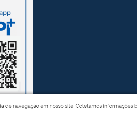
ia de navegação em nosso site. Coletamos informações bási