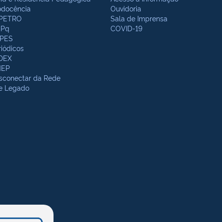
odocência
Ouvidoria
PETRO
Sala de Imprensa
Pq
COVID-19
PES
riódicos
DEX
NEP
sconectar da Rede
te Legado