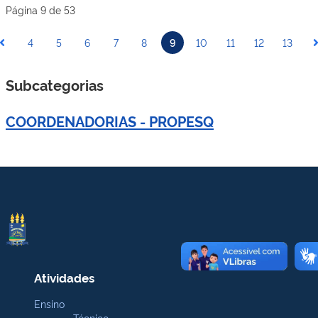
Página 9 de 53
4
5
6
7
8
9
10
11
12
13
Subcategorias
COORDENADORIAS - PROPESQ
Atividades
Ensino
Técnico