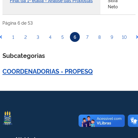
Final da 1ª etapa - Análise das Propostas
Silva
Neto
Página 6 de 53
1
2
3
4
5
6
7
8
9
10
Subcategorias
COORDENADORIAS - PROPESQ