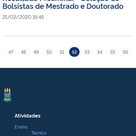
Bolsistas de Mestrado e Doutorado
21/02/2020 16:45
47
48
49
50
51
52
53
54
55
56
Atividades
Ensino
Técnico