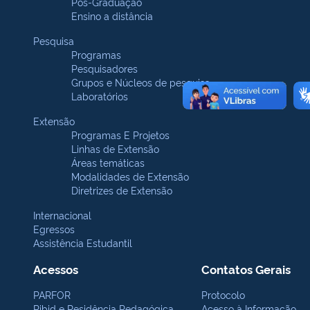
Pós-Graduação
Ensino a distância
Pesquisa
Programas
Pesquisadores
Grupos e Núcleos de pesquisa
Laboratórios
Extensão
Programas E Projetos
Linhas de Extensão
Áreas temáticas
Modalidades de Extensão
Diretrizes de Extensão
Internacional
Egressos
Assistência Estudantil
Acessos
Contatos Gerais
PARFOR
Protocolo
Pibid e Residência Pedagógica
Acesso à Informação