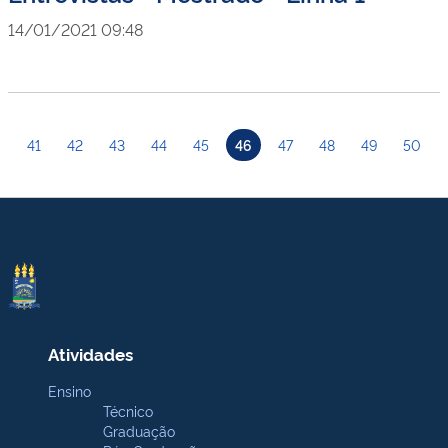
14/01/2021 09:48
41
42
43
44
45
46
47
48
49
50
Atividades
Ensino
Técnico
Graduação