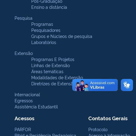
Pós-Graduação
Ensino a distância
Pesquisa
Programas
Pesquisadores
Grupos e Núcleos de pesquisa
Laboratórios
Extensão
Programas E Projetos
Linhas de Extensão
Áreas temáticas
Modalidades de Extensão
Diretrizes de Extensão
Internacional
Egressos
Assistência Estudantil
Acessos
Contatos Gerais
PARFOR
Protocolo
Pibid e Residência Pedagógica
Acesso à Informação